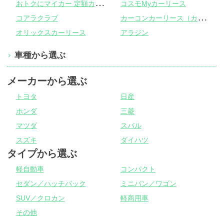
お
トクにマイカー 定額カルモくん
コスモMyカーリース
カ
ーコンカーリース（カーコンビニ倶楽部）
コアラクラブ
オリックスカーリース
アラジン
車種から選ぶ
メーカーから選ぶ
トヨタ
日産
ホンダ
三菱
マツダ
スバル
スズキ
ダイハツ
タイプから選ぶ
軽自動車
コンパクト
セダン／ハッチバック
ミニバン／ワゴン
SUV／クロカン
軽商用車
その他