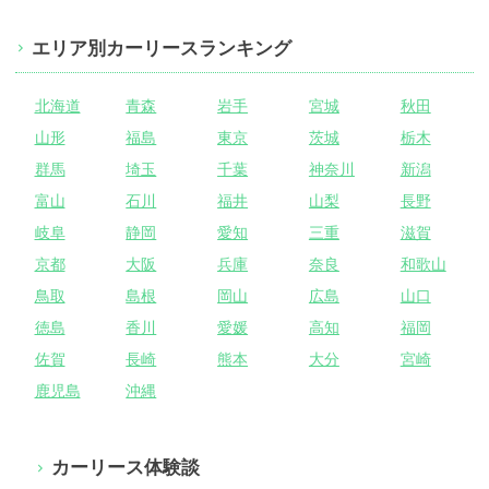
エリア別カーリースランキング
北海道
青森
岩手
宮城
秋田
山形
福島
東京
茨城
栃木
群馬
埼玉
千葉
神奈川
新潟
富山
石川
福井
山梨
長野
岐阜
静岡
愛知
三重
滋賀
京都
大阪
兵庫
奈良
和歌山
鳥取
島根
岡山
広島
山口
徳島
香川
愛媛
高知
福岡
佐賀
長崎
熊本
大分
宮崎
鹿児島
沖縄
カーリース体験談