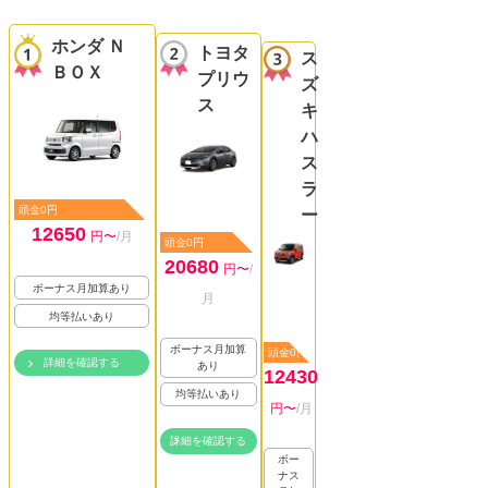
ホンダ Ｎ
トヨタ
ス
ＢＯＸ
プリウ
ズ
ス
キ
ハ
ス
ラ
頭金0円
ー
12650
円〜
/月
頭金0円
20680
円〜
/
ボーナス月加算あり
月
均等払いあり
ボーナス月加算
頭金0円
詳細を確認する
あり
12430
均等払いあり
円〜
/月
詳細を確認する
ボー
ナス