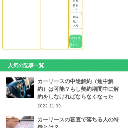
月加
算あ
り
均等
払い
あり
詳細を確
認する
人気の記事一覧
カーリースの中途解約（途中解
約）は可能？もし契約期間中に解
約をしなければならなくなった
ら…
2022.11.09
カーリースの審査で落ちる人の特
徴とは？