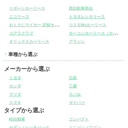
リボーンカーリース
西自動車商会
ニコリース
トヨタレンタリース
お
トクにマイカー 定額カルモくん
コスモMyカーリース
カ
ーコンカーリース（カーコンビニ倶楽部）
コアラクラブ
オリックスカーリース
アラジン
車種から選ぶ
メーカーから選ぶ
トヨタ
日産
ホンダ
三菱
マツダ
スバル
スズキ
ダイハツ
タイプから選ぶ
軽自動車
コンパクト
セダン／ハッチバック
ミニバン／ワゴン