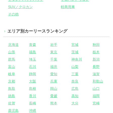
SUV／クロカン
軽商用車
その他
エリア別カーリースランキング
北海道
青森
岩手
宮城
秋田
山形
福島
東京
茨城
栃木
群馬
埼玉
千葉
神奈川
新潟
富山
石川
福井
山梨
長野
岐阜
静岡
愛知
三重
滋賀
京都
大阪
兵庫
奈良
和歌山
鳥取
島根
岡山
広島
山口
徳島
香川
愛媛
高知
福岡
佐賀
長崎
熊本
大分
宮崎
鹿児島
沖縄