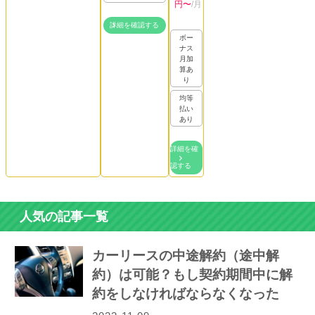
円〜
/月
詳細を確認する
ボー
ナス
月加
算あ
り
均等
払い
あり
詳細を確
認する
人気の記事一覧
カーリースの中途解約（途中解
約）は可能？もし契約期間中に解
約をしなければならなくなった
ら…