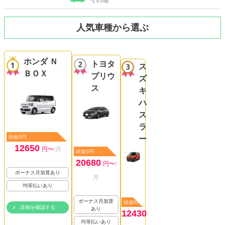
その他
人気車種から選ぶ
ホンダ Ｎ
トヨタ
ス
ＢＯＸ
プリウ
ズ
ス
キ
ハ
ス
ラ
頭金0円
ー
12650
円〜
/月
頭金0円
20680
円〜
/
ボーナス月加算あり
月
均等払いあり
ボーナス月加算
頭金0円
詳細を確認する
あり
12430
均等払いあり