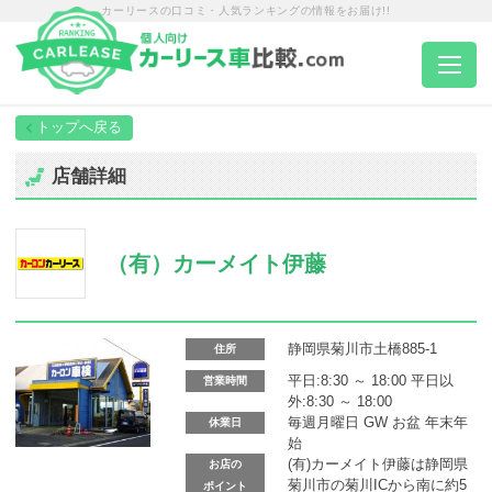
カーリースの口コミ・人気ランキングの情報をお届け!!
トップページ
店舗詳細
カーリース一覧
（有）カーメイト伊藤
エリア別ランキング
エリア別店舗一覧
静岡県菊川市土橋885-1
住所
平日:8:30 ～ 18:00 平日以
営業時間
外:8:30 ～ 18:00
車種から選ぶ
毎週月曜日 GW お盆 年末年
休業日
始
(有)カーメイト伊藤は静岡県
お店の
菊川市の菊川ICから南に約5
ポイント