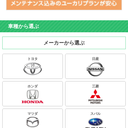
車種から選ぶ
メーカーから選ぶ
トヨタ
日産
ホンダ
三菱
マツダ
スバル