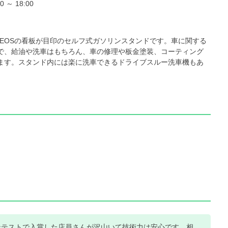
0 ～ 18:00
NEOSの看板が目印のセルフ式ガソリンスタンドです。車に関する
で、給油や洗車はもちろん、車の修理や板金塗装、コーティング
ます。スタンド内には楽に洗車できるドライブスルー洗車機もあ
ンテストで入賞した店員さんが沢山いて技術力は安心です。相