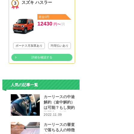
スズキ ハスラー
頭金0円
12430
円〜
/月
ボーナス月加算あり
均等払いあり
詳細を確認する
人気の記事一覧
カーリースの中途
解約（途中解約）
は可能？もし契約
期間中に解約をし
2022.11.09
なければならなく
なったら…
カーリースの審査
で落ちる人の特徴