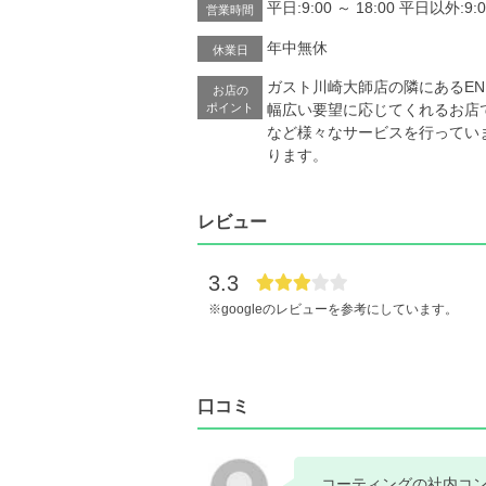
平日:9:00 ～ 18:00 平日以外:9:0
営業時間
年中無休
休業日
ガスト川崎大師店の隣にあるE
お店の
ポイント
幅広い要望に応じてくれるお店
など様々なサービスを行ってい
ります。
レビュー
3.3
※googleのレビューを参考にしています。
口コミ
コーティングの社内コ