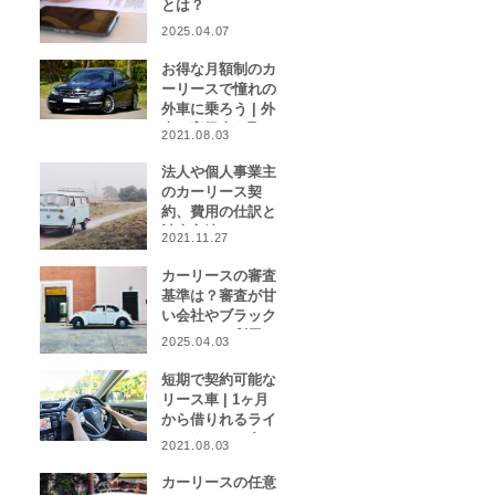
とは？
2025.04.07
お得な月額制のカ
ーリースで憧れの
外車に乗ろう | 外
車や高級車を取り
2021.08.03
扱うカーリース業
者をご紹介！
法人や個人事業主
のカーリース契
約、費用の仕訳と
計上方法は？
2021.11.27
カーリースの審査
基準は？審査が甘
い会社やブラック
リストでも利用で
2025.04.03
きる会社はある？
短期で契約可能な
リース車 | 1ヶ月
から借りれるライ
フスタイルに合わ
2021.08.03
せたカーリース特
集
カーリースの任意