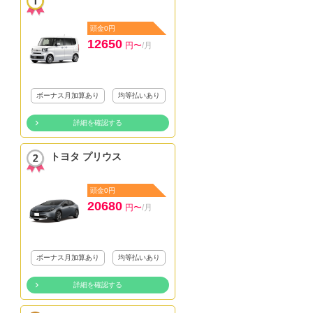
頭金0円
12650
円〜
/月
ボーナス月加算あり
均等払いあり
詳細を確認する
トヨタ プリウス
頭金0円
20680
円〜
/月
ボーナス月加算あり
均等払いあり
詳細を確認する