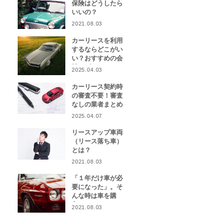
保険はどうしたら
いいの？
2021.08.03
カーリースを利用
するならどこがい
い？おすすめの会
社をピックアッ
2025.04.03
プ！
カーリース契約時
の審査不要！審査
なしの業者まとめ
2025.04.07
リースアップ車両
（リース落ち車）
とは？
2021.08.03
「１年だけ車が必
要になった」。そ
んな時は車を購
入？カーリース？
2021.08.03