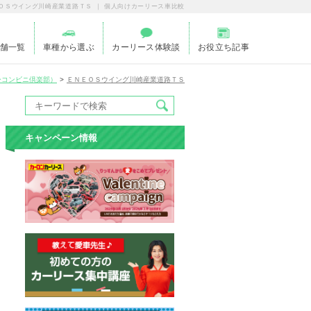
ＯＳウイング川崎産業道路ＴＳ ｜ 個人向けカーリース車比較
舗一覧
車種から選ぶ
カーリース体験談
お役立ち記事
ーコンビニ倶楽部）
ＥＮＥＯＳウイング川崎産業道路ＴＳ
キャンペーン情報