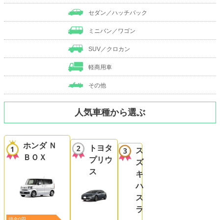
セダン／ハッチバック
ミニバン／ワゴン
SUV／クロカン
軽商用車
その他
人気車種から選ぶ
ホンダ Ｎ
トヨタ
ス
ＢＯＸ
プリウ
ズ
ス
キ
ハ
ス
ラ
頭金0円