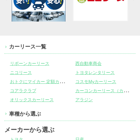
カーリース一覧
リボーンカーリース
西自動車商会
ニコリース
トヨタレンタリース
お
トクにマイカー 定額カルモくん
コスモMyカーリース
カ
ーコンカーリース（カーコンビニ倶楽部）
コアラクラブ
オリックスカーリース
アラジン
車種から選ぶ
メーカーから選ぶ
トヨタ
日産