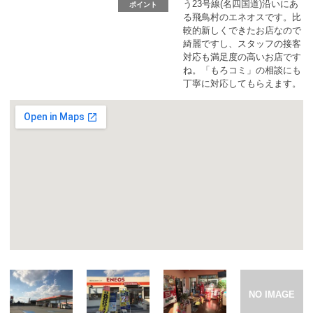
カーリース体験談
う23号線(名四国道)沿いにあ
ポイント
る飛鳥村のエネオスです。比
較的新しくできたお店なので
お役立ち記事
綺麗ですし、スタッフの接客
対応も満足度の高いお店です
ね。「もろコミ」の相談にも
丁寧に対応してもらえます。
閉じる