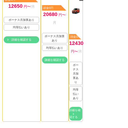
ー
12650
円〜
/月
頭金0円
20680
円〜
/
ボーナス月加算あり
月
均等払いあり
ボーナス月加算
頭金0円
詳細を確認する
あり
12430
均等払いあり
円〜
/月
詳細を確認する
ボー
ナス
月加
算あ
り
均等
払い
あり
詳細を確
認する