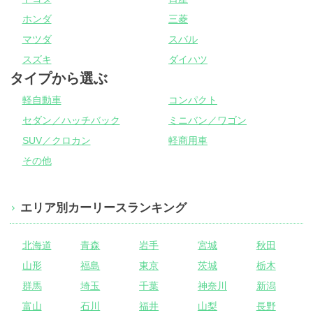
ホンダ
三菱
マツダ
スバル
スズキ
ダイハツ
タイプから選ぶ
軽自動車
コンパクト
セダン／ハッチバック
ミニバン／ワゴン
SUV／クロカン
軽商用車
その他
エリア別カーリースランキング
北海道
青森
岩手
宮城
秋田
山形
福島
東京
茨城
栃木
群馬
埼玉
千葉
神奈川
新潟
富山
石川
福井
山梨
長野