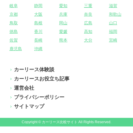
岐阜
静岡
愛知
三重
滋賀
京都
大阪
兵庫
奈良
和歌山
鳥取
島根
岡山
広島
山口
徳島
香川
愛媛
高知
福岡
佐賀
長崎
熊本
大分
宮崎
鹿児島
沖縄
カーリース体験談
カーリースお役立ち記事
運営会社
プライバシーポリシー
サイトマップ
Copyright © カーリース比較サイト All Rights Reserved.