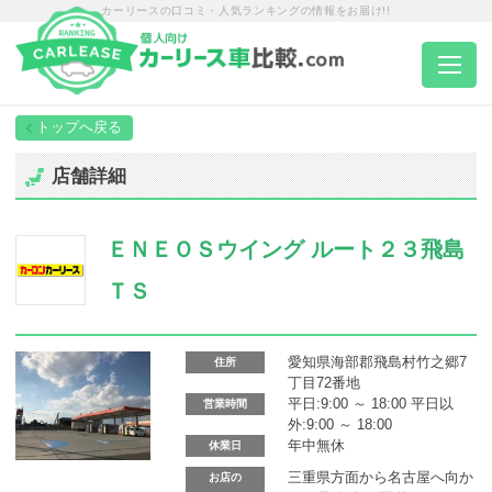
カーリースの口コミ・人気ランキングの情報をお届け!!
トップページ
店舗詳細
カーリース一覧
ＥＮＥＯＳウイング ルート２３飛島
エリア別ランキング
ＴＳ
エリア別店舗一覧
愛知県海部郡飛島村竹之郷7
住所
丁目72番地
平日:9:00 ～ 18:00 平日以
営業時間
車種から選ぶ
外:9:00 ～ 18:00
年中無休
休業日
三重県方面から名古屋へ向か
お店の