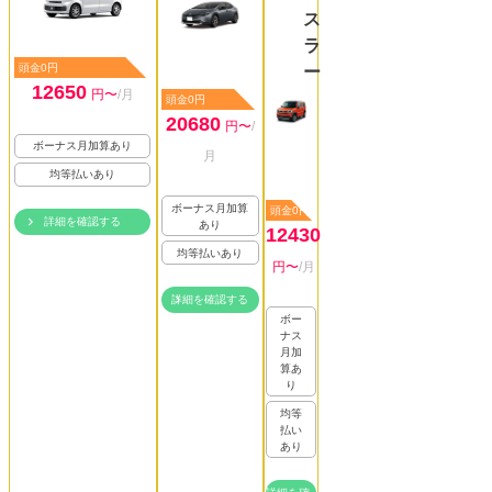
ス
ラ
頭金0円
ー
12650
円〜
/月
頭金0円
20680
円〜
/
ボーナス月加算あり
月
均等払いあり
ボーナス月加算
頭金0円
詳細を確認する
あり
12430
均等払いあり
円〜
/月
詳細を確認する
ボー
ナス
月加
算あ
り
均等
払い
あり