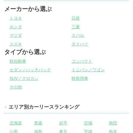
メーカーから選ぶ
トヨタ
日産
ホンダ
三菱
マツダ
スバル
スズキ
ダイハツ
タイプから選ぶ
軽自動車
コンパクト
セダン／ハッチバック
ミニバン／ワゴン
SUV／クロカン
軽商用車
その他
エリア別カーリースランキング
北海道
青森
岩手
宮城
秋田
山形
福島
東京
茨城
栃木