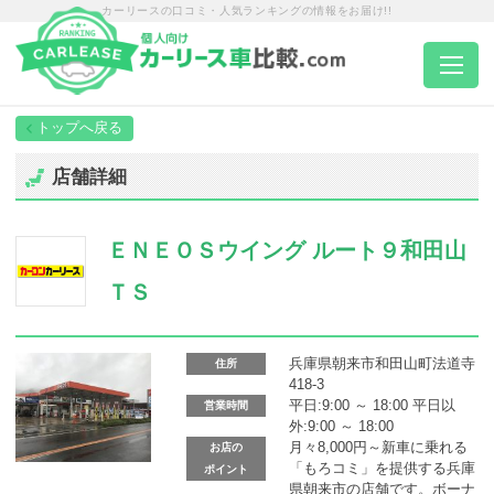
カーリースの口コミ・人気ランキングの情報をお届け!!
トップページ
店舗詳細
カーリース一覧
ＥＮＥＯＳウイング ルート９和田山
エリア別ランキング
ＴＳ
エリア別店舗一覧
兵庫県朝来市和田山町法道寺
住所
418-3
平日:9:00 ～ 18:00 平日以
営業時間
車種から選ぶ
外:9:00 ～ 18:00
月々8,000円～新車に乗れる
お店の
「もろコミ」を提供する兵庫
ポイント
県朝来市の店舗です。ボーナ