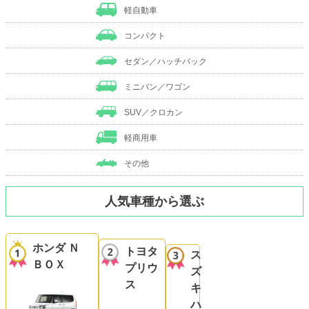
軽自動車
コンパクト
セダン／ハッチバック
ミニバン／ワゴン
SUV／クロカン
軽商用車
その他
人気車種から選ぶ
ホンダ Ｎ
トヨタ
ス
ＢＯＸ
プリウ
ズ
ス
キ
ハ