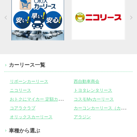
カーリース一覧
リボーンカーリース
西自動車商会
ニコリース
トヨタレンタリース
お
トクにマイカー 定額カルモくん
コスモMyカーリース
カ
ーコンカーリース（カーコンビニ倶楽部）
コアラクラブ
オリックスカーリース
アラジン
車種から選ぶ