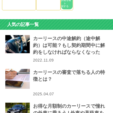
詳細を確
認する
人気の記事一覧
カーリースの中途解約（途中解
約）は可能？もし契約期間中に解
約をしなければならなくなった
ら…
2022.11.09
カーリースの審査で落ちる人の特
徴とは？
2025.04.07
お得な月額制のカーリースで憧れ
の外車に乗ろう | 外車や高級車を