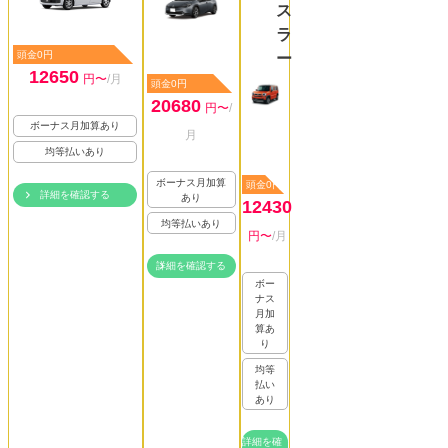
ス
ラ
頭金0円
ー
12650
円〜
/月
頭金0円
20680
円〜
/
ボーナス月加算あり
月
均等払いあり
ボーナス月加算
頭金0円
詳細を確認する
あり
12430
均等払いあり
円〜
/月
詳細を確認する
ボー
ナス
月加
算あ
り
均等
払い
あり
詳細を確