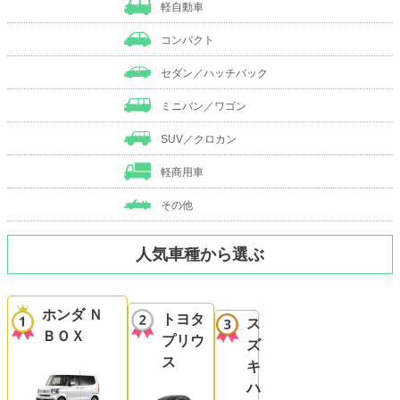
軽自動車
コンパクト
セダン／ハッチバック
ミニバン／ワゴン
SUV／クロカン
軽商用車
その他
人気車種から選ぶ
ホンダ Ｎ
トヨタ
ス
ＢＯＸ
プリウ
ズ
ス
キ
ハ