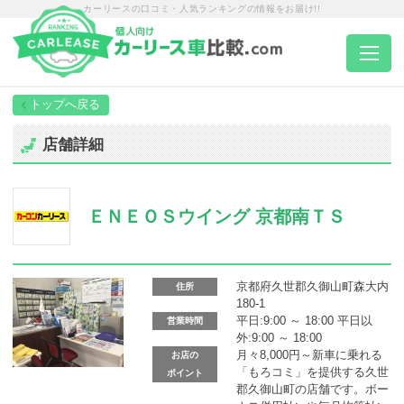
カーリースの口コミ・人気ランキングの情報をお届け!!
トップページ
店舗詳細
カーリース一覧
ＥＮＥＯＳウイング 京都南ＴＳ
エリア別ランキング
エリア別店舗一覧
京都府久世郡久御山町森大内
住所
180-1
平日:9:00 ～ 18:00 平日以
営業時間
外:9:00 ～ 18:00
車種から選ぶ
月々8,000円～新車に乗れる
お店の
「もろコミ」を提供する久世
ポイント
郡久御山町の店舗です。ボー