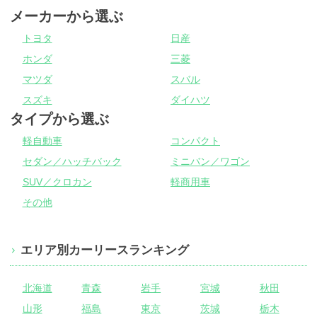
メーカーから選ぶ
トヨタ
日産
ホンダ
三菱
マツダ
スバル
スズキ
ダイハツ
タイプから選ぶ
軽自動車
コンパクト
セダン／ハッチバック
ミニバン／ワゴン
SUV／クロカン
軽商用車
その他
エリア別カーリースランキング
北海道
青森
岩手
宮城
秋田
山形
福島
東京
茨城
栃木