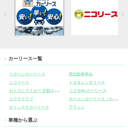
カーリース一覧
リボーンカーリース
西自動車商会
ニコリース
トヨタレンタリース
お
トクにマイカー 定額カルモくん
コスモMyカーリース
カ
ーコンカーリース（カーコンビニ倶楽部）
コアラクラブ
オリックスカーリース
アラジン
車種から選ぶ