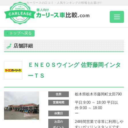
カーリースの口コミ・人気ランキングの情報をお届け!!
トップページ
店舗詳細
カーリース一覧
ＥＮＥＯＳウイング 佐野藤岡インタ
エリア別ランキング
ーＴＳ
エリア別店舗一覧
栃木県栃木市藤岡町太田790
住所
平日:9:00 ～ 18:00 平日以
営業時間
外:9:00 ～ 18:00
車種から選ぶ
ー
休業日
24時間営業で非常に利用しや
お店の
すいガソリンスタンドです。
ポイント