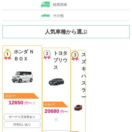
軽商用車
その他
人気車種から選ぶ
ホンダ Ｎ
トヨタ
ス
ＢＯＸ
プリウ
ズ
ス
キ
ハ
ス
ラ
頭金0円
ー
12650
円〜
/月
頭金0円
20680
円〜
/
ボーナス月加算あり
月
均等払いあり