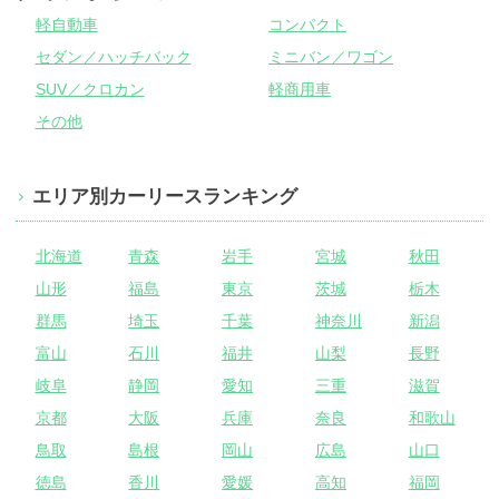
軽自動車
コンパクト
セダン／ハッチバック
ミニバン／ワゴン
SUV／クロカン
軽商用車
その他
エリア別カーリースランキング
北海道
青森
岩手
宮城
秋田
山形
福島
東京
茨城
栃木
群馬
埼玉
千葉
神奈川
新潟
富山
石川
福井
山梨
長野
岐阜
静岡
愛知
三重
滋賀
京都
大阪
兵庫
奈良
和歌山
鳥取
島根
岡山
広島
山口
徳島
香川
愛媛
高知
福岡