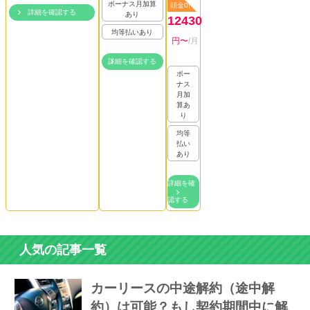
ボーナス月加算
頭金0円
詳細を確認する
あり
12430
均等払いあり
円〜
/月
詳細を確認する
ボー
ナス
月加
算あ
り
均等
払い
あり
詳細を確
認する
人気の記事一覧
カーリースの中途解約（途中解
約）は可能？もし契約期間中に解