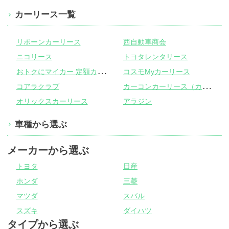
カーリース一覧
リボーンカーリース
西自動車商会
ニコリース
トヨタレンタリース
お
トクにマイカー 定額カルモくん
コスモMyカーリース
カ
ーコンカーリース（カーコンビニ倶楽部）
コアラクラブ
オリックスカーリース
アラジン
車種から選ぶ
メーカーから選ぶ
トヨタ
日産
ホンダ
三菱
マツダ
スバル
スズキ
ダイハツ
タイプから選ぶ