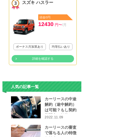
スズキ ハスラー
頭金0円
12430
円〜
/月
ボーナス月加算あり
均等払いあり
詳細を確認する
人気の記事一覧
カーリースの中途
解約（途中解約）
は可能？もし契約
期間中に解約をし
2022.11.09
なければならなく
なったら…
カーリースの審査
で落ちる人の特徴