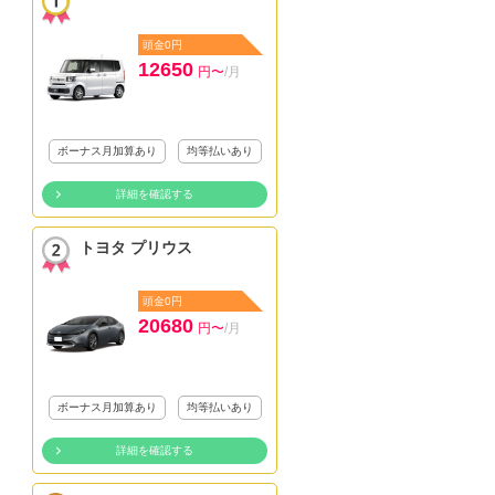
頭金0円
12650
円〜
/月
ボーナス月加算あり
均等払いあり
詳細を確認する
トヨタ プリウス
頭金0円
20680
円〜
/月
ボーナス月加算あり
均等払いあり
詳細を確認する