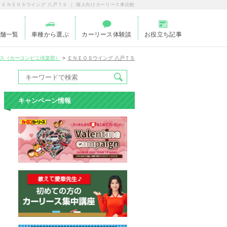
ＥＮＥＯＳウイング 八戸ＴＳ ｜ 個人向けカーリース車比較
舗一覧
車種から選ぶ
カーリース体験談
お役立ち記事
ス（カーコンビニ倶楽部）
ＥＮＥＯＳウイング 八戸ＴＳ
キャンペーン情報