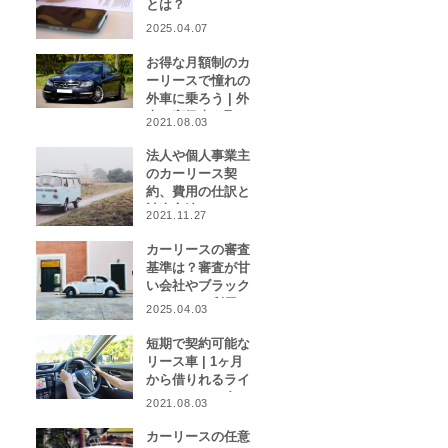
とは？
2025.04.07
お得な月額制のカ
ーリースで憧れの
外車に乗ろう | 外
車や高級車を取り
2021.08.03
扱うカーリース業
者をご紹介！
法人や個人事業主
のカーリース契
約、費用の仕訳と
計上方法は？
2021.11.27
カーリースの審査
基準は？審査が甘
い会社やブラック
リストでも利用で
2025.04.03
きる会社はある？
短期で契約可能な
リース車 | 1ヶ月
から借りれるライ
フスタイルに合わ
2021.08.03
せたカーリース特
集
カーリースの任意