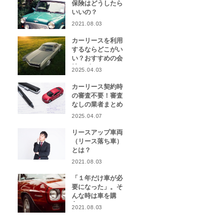
保険はどうしたら
いいの？
2021.08.03
カーリースを利用
するならどこがい
い？おすすめの会
社をピックアッ
2025.04.03
プ！
カーリース契約時
の審査不要！審査
なしの業者まとめ
2025.04.07
リースアップ車両
（リース落ち車）
とは？
2021.08.03
「１年だけ車が必
要になった」。そ
んな時は車を購
入？カーリース？
2021.08.03