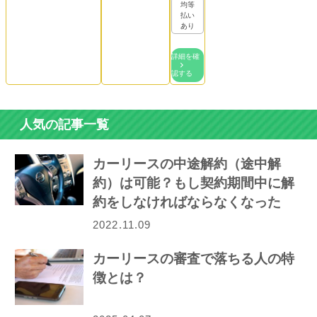
均等
払い
あり
詳細を確
認する
人気の記事一覧
カーリースの中途解約（途中解
約）は可能？もし契約期間中に解
約をしなければならなくなった
ら…
2022.11.09
カーリースの審査で落ちる人の特
徴とは？