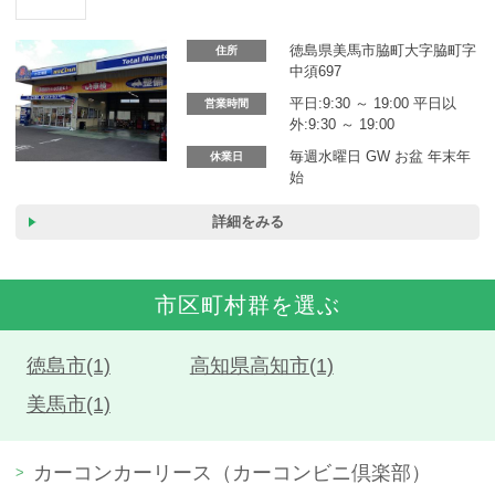
カーリース体験談
徳島県美馬市脇町大字脇町字
住所
お役立ち記事
中須697
平日:9:30 ～ 19:00 平日以
営業時間
外:9:30 ～ 19:00
毎週水曜日 GW お盆 年末年
休業日
閉じる
始
詳細をみる
市区町村群を選ぶ
徳島市(1)
高知県高知市(1)
美馬市(1)
カーコンカーリース（カーコンビニ倶楽部）