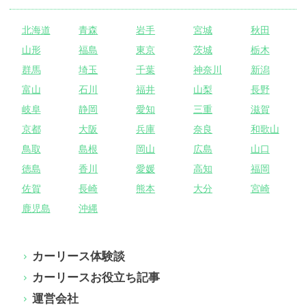
北海道
青森
岩手
宮城
秋田
山形
福島
東京
茨城
栃木
群馬
埼玉
千葉
神奈川
新潟
富山
石川
福井
山梨
長野
岐阜
静岡
愛知
三重
滋賀
京都
大阪
兵庫
奈良
和歌山
鳥取
島根
岡山
広島
山口
徳島
香川
愛媛
高知
福岡
佐賀
長崎
熊本
大分
宮崎
鹿児島
沖縄
カーリース体験談
カーリースお役立ち記事
運営会社