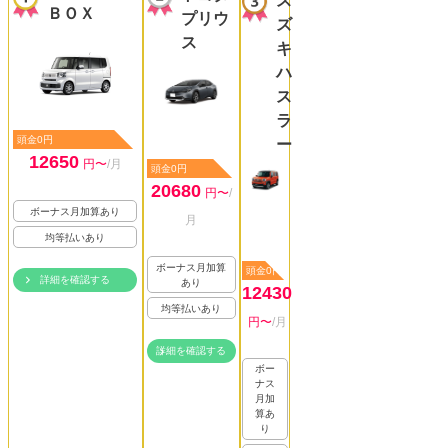
ス
ＢＯＸ
プリウ
ズ
ス
キ
ハ
ス
ラ
頭金0円
ー
12650
円〜
/月
頭金0円
20680
円〜
/
ボーナス月加算あり
月
均等払いあり
ボーナス月加算
頭金0円
詳細を確認する
あり
12430
均等払いあり
円〜
/月
詳細を確認する
ボー
ナス
月加
算あ
り