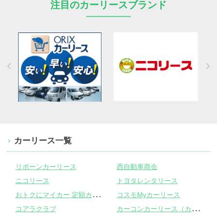
注目のカーリースブランド
カーリース一覧
リボーンカーリース
西自動車商会
ニコリース
トヨタレンタリース
お
トクにマイカー 定額カルモくん
コスモMyカーリース
カ
ーコンカーリース（カーコンビニ倶楽部）
コアラクラブ