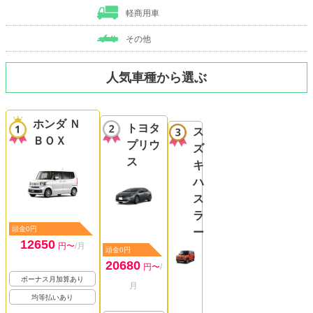
軽商用車
その他
人気車種から選ぶ
ホンダ Ｎ
トヨタ
ス
ＢＯＸ
プリウ
ズ
ス
キ
ハ
ス
ラ
頭金0円
ー
12650
円〜
/月
頭金0円
20680
円〜
/
ボーナス月加算あり
月
均等払いあり