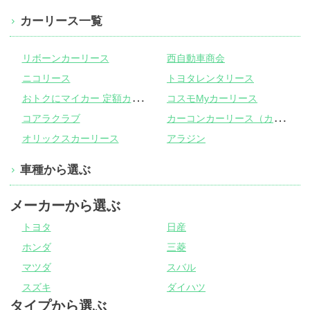
カーリース一覧
リボーンカーリース
西自動車商会
ニコリース
トヨタレンタリース
お
トクにマイカー 定額カルモくん
コスモMyカーリース
カ
ーコンカーリース（カーコンビニ倶楽部）
コアラクラブ
オリックスカーリース
アラジン
車種から選ぶ
メーカーから選ぶ
トヨタ
日産
ホンダ
三菱
マツダ
スバル
スズキ
ダイハツ
タイプから選ぶ