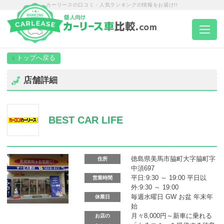
カーリースの口コミ・人気ランキングの情報をお届け!!
トップページ
店舗詳細
カーリース一覧
BEST CAR LIFE
エリア別ランキング
エリア別店舗一覧
徳島県美馬市脇町大字脇町字
住所
中須697
平日:9:30 ～ 19:00 平日以
営業時間
外:9:30 ～ 19:00
車種から選ぶ
毎週水曜日 GW お盆 年末年
休業日
始
月々8,000円～新車に乗れる
お店の