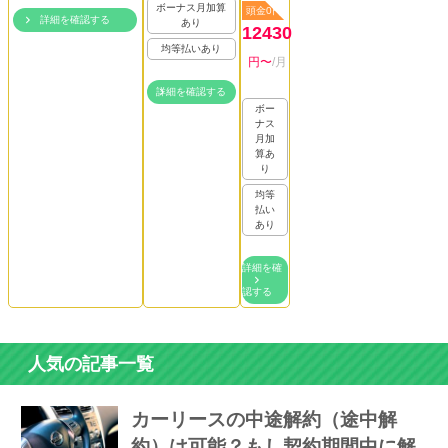
ボーナス月加算
頭金0円
詳細を確認する
あり
12430
均等払いあり
円〜
/月
詳細を確認する
ボー
ナス
月加
算あ
り
均等
払い
あり
詳細を確
認する
人気の記事一覧
カーリースの中途解約（途中解
約）は可能？もし契約期間中に解