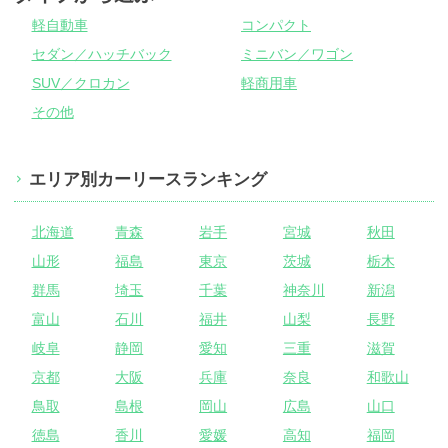
軽自動車
コンパクト
セダン／ハッチバック
ミニバン／ワゴン
SUV／クロカン
軽商用車
その他
エリア別カーリースランキング
北海道
青森
岩手
宮城
秋田
山形
福島
東京
茨城
栃木
群馬
埼玉
千葉
神奈川
新潟
富山
石川
福井
山梨
長野
岐阜
静岡
愛知
三重
滋賀
京都
大阪
兵庫
奈良
和歌山
鳥取
島根
岡山
広島
山口
徳島
香川
愛媛
高知
福岡