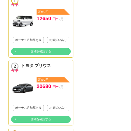
頭金0円
12650
円〜
/月
ボーナス月加算あり
均等払いあり
詳細を確認する
トヨタ プリウス
頭金0円
20680
円〜
/月
ボーナス月加算あり
均等払いあり
詳細を確認する