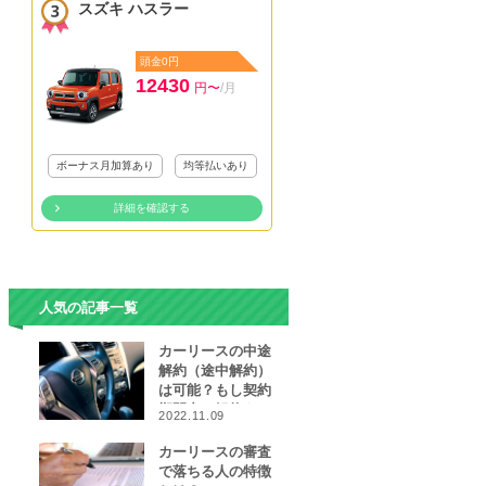
スズキ ハスラー
頭金0円
12430
円〜
/月
ボーナス月加算あり
均等払いあり
詳細を確認する
人気の記事一覧
カーリースの中途
解約（途中解約）
は可能？もし契約
期間中に解約をし
2022.11.09
なければならなく
なったら…
カーリースの審査
で落ちる人の特徴