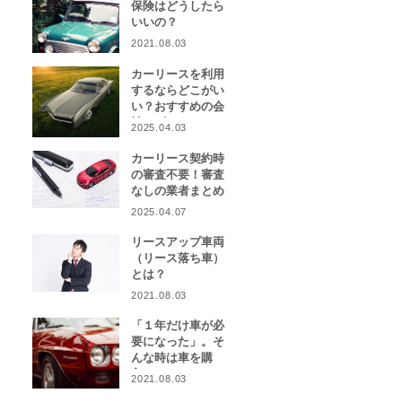
保険はどうしたら
いいの？
2021.08.03
カーリースを利用
するならどこがい
い？おすすめの会
社をピックアッ
2025.04.03
プ！
カーリース契約時
の審査不要！審査
なしの業者まとめ
2025.04.07
リースアップ車両
（リース落ち車）
とは？
2021.08.03
「１年だけ車が必
要になった」。そ
んな時は車を購
入？カーリース？
2021.08.03