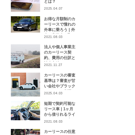
とは？
2025.04.07
お得な月額制のカ
ーリースで憧れの
外車に乗ろう | 外
車や高級車を取り
2021.08.03
扱うカーリース業
者をご紹介！
法人や個人事業主
のカーリース契
約、費用の仕訳と
計上方法は？
2021.11.27
カーリースの審査
基準は？審査が甘
い会社やブラック
リストでも利用で
2025.04.03
きる会社はある？
短期で契約可能な
リース車 | 1ヶ月
から借りれるライ
フスタイルに合わ
2021.08.03
せたカーリース特
集
カーリースの任意