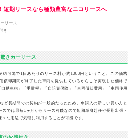
格！短期リースなら種類豊富なニコリースへ
カーリース
付き
の驚きカーリース
契約可能で1日あたりのリース料が約1000円ということ。この価格
価償却期間が終了した車両を提供しているからこそ実現した価格で
は「自動車税」「重量税」「自賠責保険」「車両償却費用」「車両使用
年など長期間での契約が一般的だったため、車購入の新しい買い方と
ースでは最短1ヶ月からリース可能なので短期単身赴任や長期出張・
様々な用途で気軽に利用することが可能です。
車のお墨付き