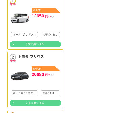
頭金0円
12650
円〜
/月
ボーナス月加算あり
均等払いあり
詳細を確認する
トヨタ プリウス
頭金0円
20680
円〜
/月
ボーナス月加算あり
均等払いあり
詳細を確認する