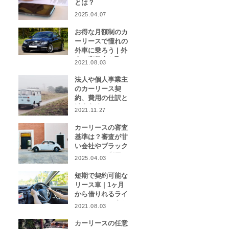
とは？
2025.04.07
お得な月額制のカ
ーリースで憧れの
外車に乗ろう | 外
車や高級車を取り
2021.08.03
扱うカーリース業
者をご紹介！
法人や個人事業主
のカーリース契
約、費用の仕訳と
計上方法は？
2021.11.27
カーリースの審査
基準は？審査が甘
い会社やブラック
リストでも利用で
2025.04.03
きる会社はある？
短期で契約可能な
リース車 | 1ヶ月
から借りれるライ
フスタイルに合わ
2021.08.03
せたカーリース特
集
カーリースの任意