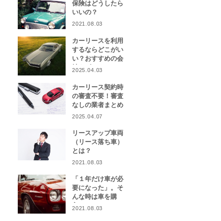
保険はどうしたら
いいの？
2021.08.03
カーリースを利用
するならどこがい
い？おすすめの会
社をピックアッ
2025.04.03
プ！
カーリース契約時
の審査不要！審査
なしの業者まとめ
2025.04.07
リースアップ車両
（リース落ち車）
とは？
2021.08.03
「１年だけ車が必
要になった」。そ
んな時は車を購
入？カーリース？
2021.08.03