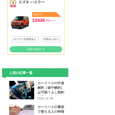
スズキ ハスラー
頭金0円
12430
円〜
/月
ボーナス月加算あり
均等払いあり
詳細を確認する
人気の記事一覧
カーリースの中途
解約（途中解約）
は可能？もし契約
期間中に解約をし
2022.11.09
なければならなく
なったら…
カーリースの審査
で落ちる人の特徴