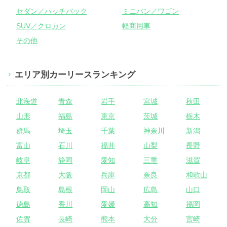
セダン／ハッチバック
ミニバン／ワゴン
SUV／クロカン
軽商用車
その他
エリア別カーリースランキング
北海道
青森
岩手
宮城
秋田
山形
福島
東京
茨城
栃木
群馬
埼玉
千葉
神奈川
新潟
富山
石川
福井
山梨
長野
岐阜
静岡
愛知
三重
滋賀
京都
大阪
兵庫
奈良
和歌山
鳥取
島根
岡山
広島
山口
徳島
香川
愛媛
高知
福岡
佐賀
長崎
熊本
大分
宮崎