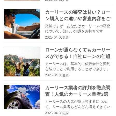
が高まるなかで、多くの企業がカーリー
スサービスの提供を開始しています。 数
カーリースの審査は甘い？ロー
あるカーリースサービスのなかでも特に
ン購入との違いや審査内容をご
人気が高いと言えるオリックス自動車が
提供するオリックスカーリースとカーコ
紹介！
突然ですが、あなたはカーリースの審査
ンビニ倶楽部が提供するカーコンカーリ
について、詳しい知識をお持ちです
ースもろコミに注目し、提供されるサー
か？ 具体的にカーリースとは何かとい
2025.04.08更新
ビスの内容や評判などを紹介します。
う基礎知識から、ローン購入との違いや
審査内容までを正しく理解し、自分に合
ローンが通らなくてもカーリー
った方法でマイカーを手に入れる方法を
スができる！自社ローンの仕組
検討していきましょう。
みとメリット・デメリット
カーリースは、基本的に信販会社と契約
を結ぶことで利用することができます。
つまり、審査に通らなければ利用はでき
2025.04.03更新
ないということになります。 審査に通ら
なそうだからと言って、金利の高いロー
カーリース業者の評判を徹底調
ン契約をしてしまうのも考え物です。そ
査！人気のカーリース業者3選
んな方におすすめなのが「自社ローン」
となります。 ここでは、自社ローンの仕
カーリースの人気が急上昇するにつれ
組みと自社ローンでカーリースする際の
て、リース業者もどんどん増えてきてい
メリット・デメリットについて詳しく答
ます。多様な車種やプランの中から選べ
2025.04.08更新
えます。