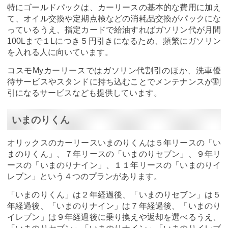
特にゴールドパックは、カーリースの基本的な費用に加え
て、オイル交換や定期点検などの消耗品交換がパックにな
っているうえ、指定カードで給油すればガソリン代が月間
100Lまで１Lにつき５円引きになるため、頻繁にガソリン
を入れる人に向いています。
コスモMyカーリースではガソリン代割引のほか、洗車優
待サービスやスタンドに持ち込むことでメンテナンスが割
引になるサービスなども提供しています。
いまのりくん
オリックスのカーリースいまのりくんは５年リースの「い
まのりくん」、７年リースの「いまのりセブン」、９年リ
ースの「いまのりナイン」、１１年リースの「いまのりイ
レブン」という４つのプランがあります。
「いまのりくん」は２年経過後、「いまのりセブン」は５
年経過後、「いまのりナイン」は７年経過後、「いまのり
イレブン」は９年経過後に乗り換えや返却を選べるうえ、