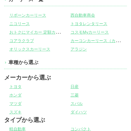
リボーンカーリース
西自動車商会
ニコリース
トヨタレンタリース
お
トクにマイカー 定額カルモくん
コスモMyカーリース
カ
ーコンカーリース（カーコンビニ倶楽部）
コアラクラブ
オリックスカーリース
アラジン
車種から選ぶ
メーカーから選ぶ
トヨタ
日産
ホンダ
三菱
マツダ
スバル
スズキ
ダイハツ
タイプから選ぶ
軽自動車
コンパクト