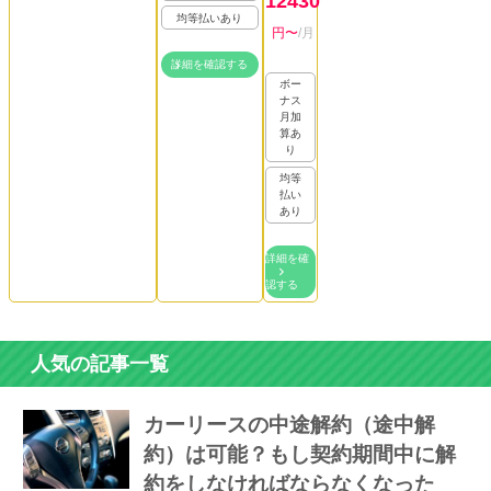
12430
均等払いあり
円〜
/月
詳細を確認する
ボー
ナス
月加
算あ
り
均等
払い
あり
詳細を確
認する
人気の記事一覧
カーリースの中途解約（途中解
約）は可能？もし契約期間中に解
約をしなければならなくなった