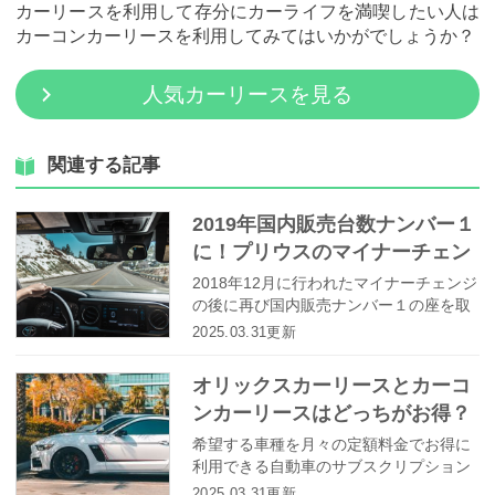
カーリースを利用して存分にカーライフを満喫したい人は
カーコンカーリースを利用してみてはいかがでしょうか？
人気カーリースを見る
関連する記事
2019年国内販売台数ナンバー１
に！プリウスのマイナーチェン
ジで何が変わった？
2018年12月に行われたマイナーチェンジ
の後に再び国内販売ナンバー１の座を取
り返したプリウス。４代目の発売後に予
2025.03.31更新
想外の苦戦を強いられたプリウスです
が、このマイナーチェンジでいったい何
オリックスカーリースとカーコ
が変わったのでしょうか？ここでは注目
ンカーリースはどっちがお得？
を浴びている内外装だけでなく、走りが
どのように進化しているのかについても
評判やサービス内容の違いとは
希望する車種を月々の定額料金でお得に
解説します。
利用できる自動車のサブスクリプション
サービスとしてカーリースに対する注目
2025.03.31更新