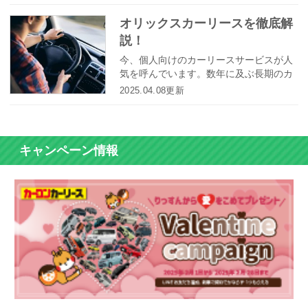
るのは利用者にとっては嬉しいことです
が、「どの業者が自分にとって最適なの
オリックスカーリースを徹底解
か？」と考えた時に迷ってしまう方も多
説！
いのではないでしょうか？カーリースの
利用を考えている方のために、今回は選
今、個人向けのカーリースサービスが人
ぶ際のポイントとともに人気のカーリー
気を呼んでいます。数年に及ぶ長期のカ
ス業者をご紹介します。
ーリースもあれば、1か月や数か月の短期
2025.04.08更新
のカーリースもあります。その人気ゆえ
に、個人向けのサービスを提供するカー
リース業者は増えています。有名な業者
の1つは、オリックス自動車のカーリース
キャンペーン情報
です。ここでは、オリックスカーリース
について徹底解説します！