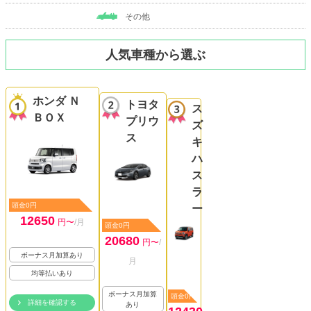
その他
人気車種から選ぶ
ホンダ Ｎ
トヨタ
ス
ＢＯＸ
プリウ
ズ
ス
キ
ハ
ス
ラ
頭金0円
ー
12650
円〜
/月
頭金0円
20680
円〜
/
ボーナス月加算あり
月
均等払いあり
ボーナス月加算
頭金0円
詳細を確認する
あり