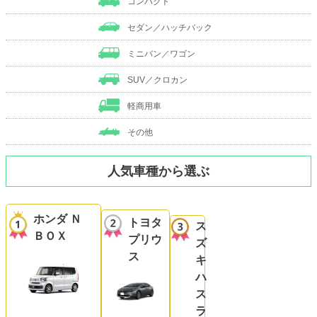
コンパクト
セダン／ハッチバック
ミニバン／ワゴン
SUV／クロカン
軽商用車
その他
人気車種から選ぶ
ホンダ Ｎ
トヨタ
ス
ＢＯＸ
プリウ
ズ
ス
キ
ハ
ス
ラ