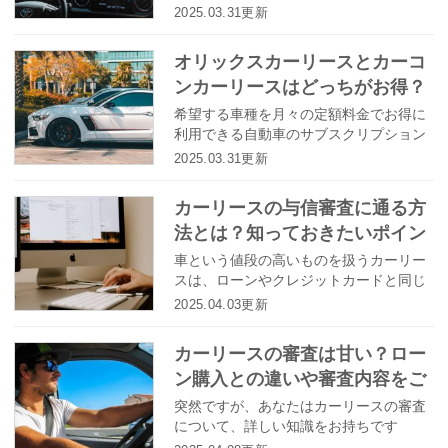
り返したプリウス。４代目の発売後に予
2025.03.31更新
想外の苦戦を強いられたプリウスです
が、このマイナーチェンジでいったい何
オリックスカーリースとカーコ
が変わったのでしょうか？ここでは注目
ンカーリースはどっちがお得？
を浴びている内外装だけでなく、走りが
どのように進化しているのかについても
評判やサービス内容の違いとは
希望する車種を月々の定額料金でお得に
解説します。
利用できる自動車のサブスクリプション
サービスとしてカーリースに対する注目
2025.03.31更新
が高まるなかで、多くの企業がカーリー
スサービスの提供を開始しています。 数
カーリースの与信審査に通る方
あるカーリースサービスのなかでも特に
法とは？知っておきたいポイン
人気が高いと言えるオリックス自動車が
提供するオリックスカーリースとカーコ
トまとめ
車という値段の高いものを扱うカーリー
ンビニ倶楽部が提供するカーコンカーリ
スは、ローンやクレジットカードと同じ
ースもろコミに注目し、提供されるサー
ように審査があります。カーリースには
2025.04.03更新
ビスの内容や評判などを紹介します。
与信審査があるからという理由で、利用
を足踏みしていませんか？今回は、カー
カーリースの審査は甘い？ロー
リースの与信審査に通るための方法や知
ン購入との違いや審査内容をご
っておきたいことについてご紹介しま
す。
紹介！
突然ですが、あなたはカーリースの審査
について、詳しい知識をお持ちです
か？ 具体的にカーリースとは何かとい