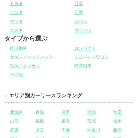
トヨタ
日産
ホンダ
三菱
マツダ
スバル
スズキ
ダイハツ
タイプから選ぶ
軽自動車
コンパクト
セダン／ハッチバック
ミニバン／ワゴン
SUV／クロカン
軽商用車
その他
エリア別カーリースランキング
北海道
青森
岩手
宮城
秋田
山形
福島
東京
茨城
栃木
群馬
埼玉
千葉
神奈川
新潟