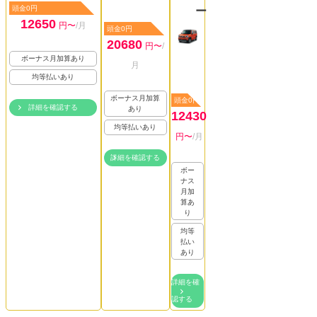
頭金0円
ー
12650
円〜
/月
頭金0円
20680
円〜
/
ボーナス月加算あり
月
均等払いあり
ボーナス月加算
頭金0円
詳細を確認する
あり
12430
均等払いあり
円〜
/月
詳細を確認する
ボー
ナス
月加
算あ
り
均等
払い
あり
詳細を確
認する