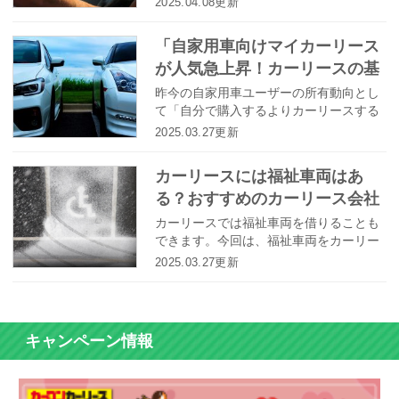
2025.04.08更新
う基礎知識から、ローン購入との違いや
審査内容までを正しく理解し、自分に合
「自家用車向けマイカーリース
った方法でマイカーを手に入れる方法を
が人気急上昇！カーリースの基
検討していきましょう。
本から審査や申込みの流れなど
昨今の自家用車ユーザーの所有動向とし
て「自分で購入するよりカーリースする
を詳しくご紹介」
方が楽！」という考え方が流行になりつ
2025.03.27更新
つあるようです。そもそも、カーリース
のシステムとは一体どんなものなのでし
カーリースには福祉車両はあ
ょうか？ 今回は、人気上昇中のマイカー
る？おすすめのカーリース会社
リースのシステムやサービス内容、審査
や申し込みの流れ等を詳しく解説してい
をご紹介
カーリースでは福祉車両を借りることも
きたいと思います。
できます。今回は、福祉車両をカーリー
スするメリットや、福祉車両を利用でき
2025.03.27更新
るおすすめのカーリース会社をご紹介し
ます。
キャンペーン情報