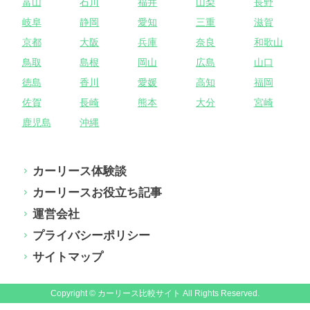
富山
石川
福井
山梨
長野
岐阜
静岡
愛知
三重
滋賀
京都
大阪
兵庫
奈良
和歌山
鳥取
島根
岡山
広島
山口
徳島
香川
愛媛
高知
福岡
佐賀
長崎
熊本
大分
宮崎
鹿児島
沖縄
カーリース体験談
カーリースお役立ち記事
運営会社
プライバシーポリシー
サイトマップ
Copyright © カーリース比較サイト All Rights Reserved.