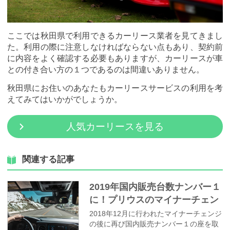
ここでは秋田県で利用できるカーリース業者を見てきまし
た。利用の際に注意しなければならない点もあり、契約前
に内容をよく確認する必要もありますが、カーリースが車
との付き合い方の１つであるのは間違いありません。
秋田県にお住いのあなたもカーリースサービスの利用を考
えてみてはいかがでしょうか。
人気カーリースを見る
関連する記事
2019年国内販売台数ナンバー１
に！プリウスのマイナーチェン
ジで何が変わった？
2018年12月に行われたマイナーチェンジ
の後に再び国内販売ナンバー１の座を取