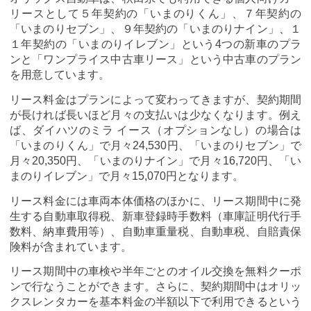
リースとして５年契約の「いまのりくん」、７年契約の
「いまのりセブン」、９年契約の「いまのりナイン」、１
１年契約の「いまのりイレブン」という4つの新車のプラ
ンと「ワンプライス中古車リース」という中古車のプラン
を用意しています。
リース料金はプランによって変わってきますが、契約期間
が長ければ長いほど月々の支払いは少なくなります。例え
ば、ダイハツのミラ イース（オプションなし）の場合は
「いまのりくん」で月々24,530円、「いまのりセブン」で
月々20,350円、「いまのりナイン」で月々16,720円、「い
まのりイレブン」で月々15,070円となります。
リース料金には車両本体価格のほかに、リース期間中に発
生する自動車取得税、新車登録時手数料（車庫証明代行手
数料、納車費用等）、自動車重量税、自動車税、自賠責保
険料が含まれています。
リース期間中の車検や半年ごとのオイル交換を無料クーポ
ンで行なうことができます。さらに、契約期間中はオリッ
クスレンタカーを基本料金の半額以下で利用できるという