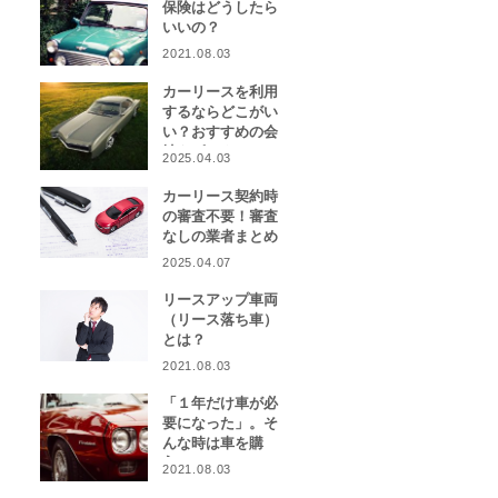
保険はどうしたら
いいの？
2021.08.03
カーリースを利用
するならどこがい
い？おすすめの会
社をピックアッ
2025.04.03
プ！
カーリース契約時
の審査不要！審査
なしの業者まとめ
2025.04.07
リースアップ車両
（リース落ち車）
とは？
2021.08.03
「１年だけ車が必
要になった」。そ
んな時は車を購
入？カーリース？
2021.08.03