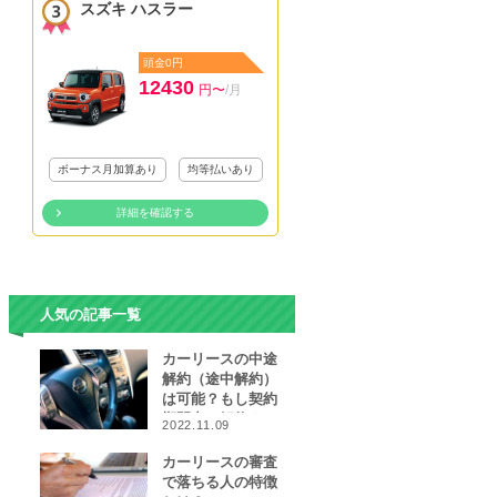
スズキ ハスラー
頭金0円
12430
円〜
/月
ボーナス月加算あり
均等払いあり
詳細を確認する
人気の記事一覧
カーリースの中途
解約（途中解約）
は可能？もし契約
期間中に解約をし
2022.11.09
なければならなく
なったら…
カーリースの審査
で落ちる人の特徴