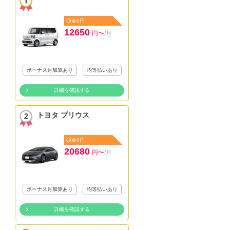
頭金0円
12650
円〜
/月
ボーナス月加算あり
均等払いあり
詳細を確認する
トヨタ プリウス
頭金0円
20680
円〜
/月
ボーナス月加算あり
均等払いあり
詳細を確認する