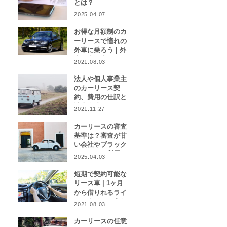
とは？
2025.04.07
お得な月額制のカ
ーリースで憧れの
外車に乗ろう | 外
車や高級車を取り
2021.08.03
扱うカーリース業
者をご紹介！
法人や個人事業主
のカーリース契
約、費用の仕訳と
計上方法は？
2021.11.27
カーリースの審査
基準は？審査が甘
い会社やブラック
リストでも利用で
2025.04.03
きる会社はある？
短期で契約可能な
リース車 | 1ヶ月
から借りれるライ
フスタイルに合わ
2021.08.03
せたカーリース特
集
カーリースの任意