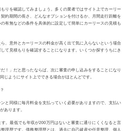
積もりを確認してみましょう。多くの業者ではサイト上でカーリー
。契約期間の長さ、どんなオプションを付けるか、月間走行距離を
いの有無などの条件を具体的に設定して簡単にカーリースの見積も
たら、意外とカーリースの料金が高く出て気に入らないという場合
探して見積もりを確認することになります。いくつか探すうちにき
者だ！」だと思ったならば、次に審査の申し込みをすることになり
同じようにサイト上でできる場合がほとんどです。
？
ーンと同様に毎月料金を支払っていく必要がありますので、支払い
があります。
す。最低でも年収が200万円はないと審査に通りにくくなると言
務整理歴です。債務整理歴とは、過去に自己破産や任意整理、個人