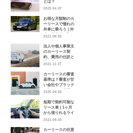
とは？
2025.04.07
お得な月額制のカ
ーリースで憧れの
外車に乗ろう | 外
車や高級車を取り
2021.08.03
扱うカーリース業
者をご紹介！
法人や個人事業主
のカーリース契
約、費用の仕訳と
計上方法は？
2021.11.27
カーリースの審査
基準は？審査が甘
い会社やブラック
リストでも利用で
2025.04.03
きる会社はある？
短期で契約可能な
リース車 | 1ヶ月
から借りれるライ
フスタイルに合わ
2021.08.03
せたカーリース特
集
カーリースの任意