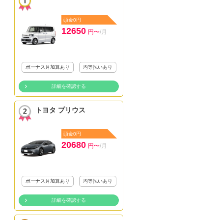
頭金0円
12650
円〜
/月
ボーナス月加算あり
均等払いあり
詳細を確認する
トヨタ プリウス
頭金0円
20680
円〜
/月
ボーナス月加算あり
均等払いあり
詳細を確認する