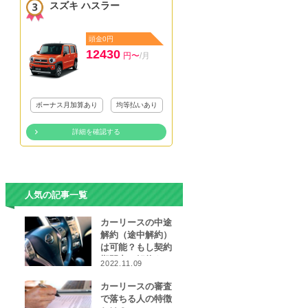
スズキ ハスラー
頭金0円
12430
円〜
/月
ボーナス月加算あり
均等払いあり
詳細を確認する
人気の記事一覧
カーリースの中途
解約（途中解約）
は可能？もし契約
期間中に解約をし
2022.11.09
なければならなく
なったら…
カーリースの審査
で落ちる人の特徴