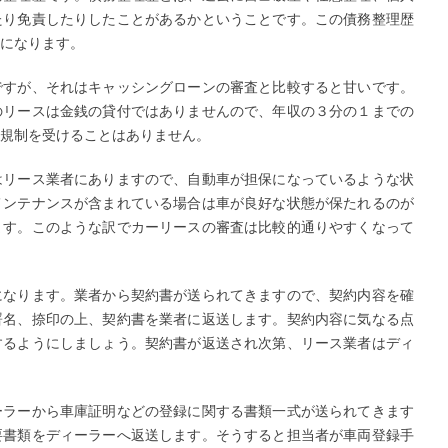
たり免責したりしたことがあるかということです。この債務整理歴
になります。
ですが、それはキャッシングローンの審査と比較すると甘いです。
のリースは金銭の貸付ではありませんので、年収の３分の１までの
規制を受けることはありません。
はリース業者にありますので、自動車が担保になっているような状
メンテナンスが含まれている場合は車が良好な状態が保たれるのが
ます。このような訳でカーリースの審査は比較的通りやすくなって
になります。業者から契約書が送られてきますので、契約内容を確
署名、捺印の上、契約書を業者に返送します。契約内容に気なる点
するようにしましょう。契約書が返送され次第、リース業者はディ
ーラーから車庫証明などの登録に関する書類一式が送られてきます
要書類をディーラーへ返送します。そうすると担当者が車両登録手