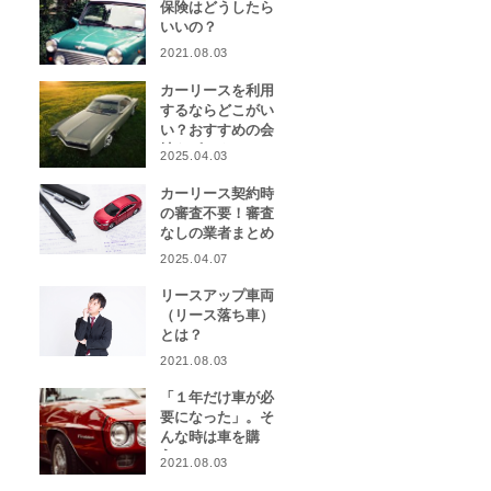
保険はどうしたら
いいの？
2021.08.03
カーリースを利用
するならどこがい
い？おすすめの会
社をピックアッ
2025.04.03
プ！
カーリース契約時
の審査不要！審査
なしの業者まとめ
2025.04.07
リースアップ車両
（リース落ち車）
とは？
2021.08.03
「１年だけ車が必
要になった」。そ
んな時は車を購
入？カーリース？
2021.08.03